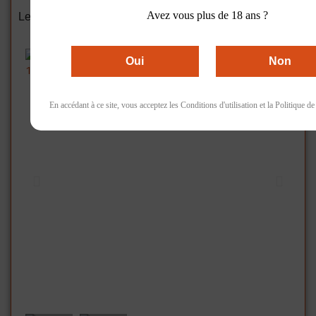
Accueil
Vins Rouge
Avez vous plus de 18 ans ?
Le champ des murailles, Sempiternam, Rouge, 2007,
14,2%, 75cl
Oui
Non
En accédant à ce site, vous acceptez les Conditions d'utilisation et la Politique de 