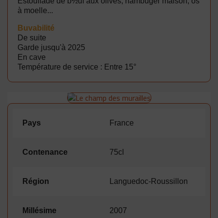
Estouffade de b½uf aux olives, hambuger maison, os
à moelle...
B
uvabilité
De suite
Garde jusqu'à 2025
En cave
Température de service : Entre 15°
Pays
France
Contenance
75cl
Région
Languedoc-Roussillon
Millésime
2007