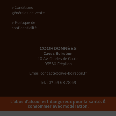
> Conditions
générales de vente
> Politique de
confidentialité
COORDONNÉES
Caves Boirebon
10 Av. Charles de Gaulle
95550 Frépillon
Email:
contact@cave-boirebon.fr
Tel. : 07 59 68 28 69
L'abus d'alcool est dangereux pour la santé. À
consommer avec modération.