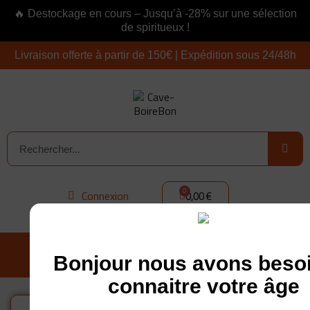
🔥 Destockage en cours – Jusqu’à -28% sur une sélection
de spiritueux !
Livraison offerte à partir de 150€ | Expédition sous 24/48h
Connexion
0,00 €
Bonjour nous avons beso
connaitre votre âge