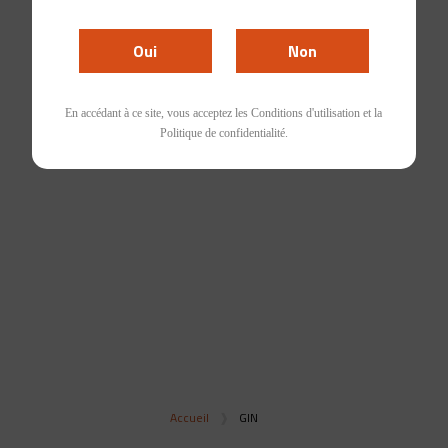
Oui
Non
En accédant à ce site, vous acceptez les Conditions d'utilisation et la
Politique de confidentialité.
GIN
Frais, aromatique et plein de nuances, le gin séduit par sa
diversité botanique. Une sélection idéale pour les cocktails
ou la dégustation pure.
Accueil
GIN