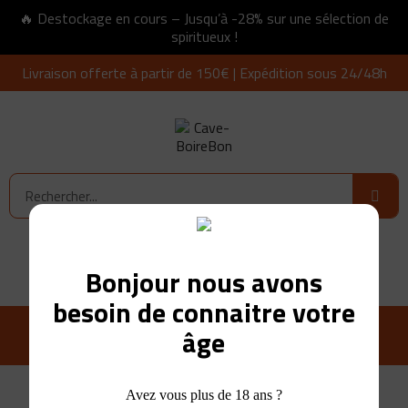
🔥 Destockage en cours – Jusqu’à -28% sur une sélection de
spiritueux !
Livraison offerte à partir de 150€ | Expédition sous 24/48h
Connexion
0,00 €
Bonjour nous avons
besoin de connaitre votre
âge
Avez vous plus de 18 ans ?