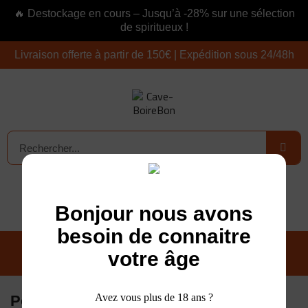
🔥 Destockage en cours – Jusqu’à -28% sur une sélection
de spiritueux !
Livraison offerte à partir de 150€ | Expédition sous 24/48h
Connexion
0,00 €
Bonjour nous avons
besoin de connaitre
votre âge
Avez vous plus de 18 ans ?
Politique de confidentialité