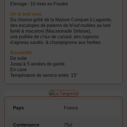
Elevage : 10 mois en Foudre
On le boit avec
Du chorizo grillé de la Maison Conquet à Laguiole,
des escalopes de paleron de b½uf roulées au lard
fumé & macaroni (Macaronade Sétoise),
une poêlée de c½ur de canard, des rognons
d'agneau sautés & champignons aux herbes
B
uvabilité
De suite
Jusqu'à 5 années de garde
En cave
Température de service entre 15°
Pays
France
Contenance
75cl