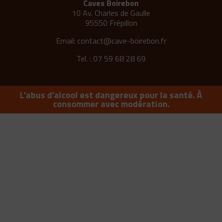
Caves Boirebon
10 Av. Charles de Gaulle
95550 Frépillon
Email:
contact@cave-boirebon.fr
Tel. : 07 59 68 28 69
L'abus d'alcool est dangereux pour la santé. À
consommer avec modération.