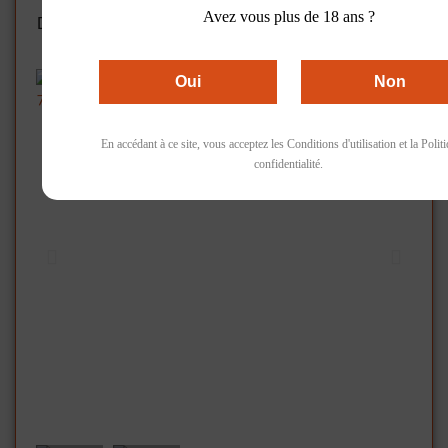
Accueil
Vins Rouge
Avez vous plus de 18 ans ?
Domaine La Tangente, Potion, Rouge, 2019, 13%,
75cl
Oui
Non
En accédant à ce site, vous acceptez les Conditions d'utilisation et la Polit
confidentialité.