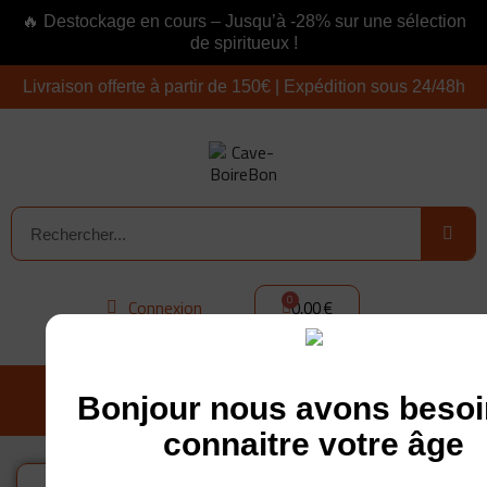
🔥 Destockage en cours – Jusqu’à -28% sur une sélection
de spiritueux !
Livraison offerte à partir de 150€ | Expédition sous 24/48h
Connexion
0,00 €
Bonjour nous avons besoi
connaitre votre âge