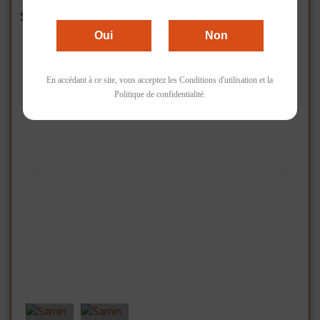
Accueil
Vins Rouge
Sarnin Berrux, Syrah Nord, Rouge, 2017, 11%, 150cl
Oui
Non
En accédant à ce site, vous acceptez les Conditions d'utilisation et la
Politique de confidentialité.