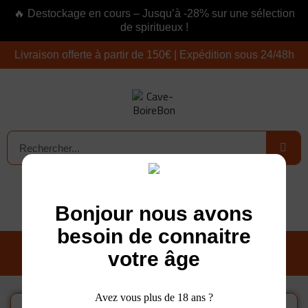
🔥 Destockage en cours – Jusqu’à -28% sur une sélection
de spiritueux !
Livraison offerte à partir de 150€ | Expédition sous 24/48h
Connexion
0,00 €
Bonjour nous avons
besoin de connaitre
votre âge
Avez vous plus de 18 ans ?