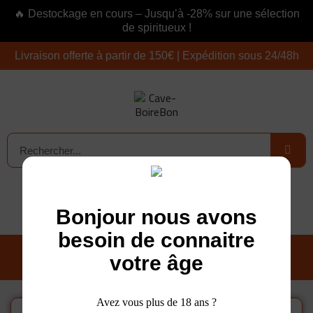
🔥 Destockage en cours – Jusqu’à -28% sur une sélection
de spiritueux !
Livraison offerte à partir de 150€ | Expédition sous 24/48h
Connexion
0,00 €
Bonjour nous avons
besoin de connaitre
votre âge
Avez vous plus de 18 ans ?