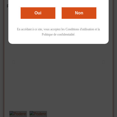
Accueil
Les Bulles & Rosés
Podere Pradarolo, Velius Rosato, Rosé, 13,5%, 2018
Oui
Non
En accédant à ce site, vous acceptez les Conditions d'utilisation et la
Politique de confidentialité.