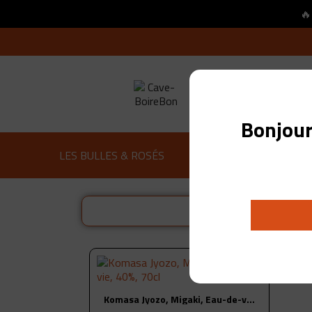
🔥
Bonjour
LES BULLES & ROSÉS
VINS BLANC
VINS 
-28%
Komasa Jyozo, Migaki, Eau-de-vie, 40%, 70cl