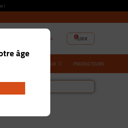
x !
Connexion
0,00 €
otre âge
M
GIN
SPIRITUEUX
PRODUCTEURS
Migaki