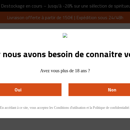
 Destockage en cours – Jusqu’à -28% sur une sélection de spiritueu
Livraison offerte à partir de 150€ | Expédition sous 24/48h
 nous avons besoin de connaitre v
ROUGE
WHISKY & BOURBON
ARMAGNAC
RHU
Avez vous plus de 18 ans ?
Oui
Non
En accédant à ce site, vous acceptez les Conditions d'utilisation et la Politique de confidentialité.