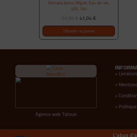
Komasa Jyozo, Migaki, Eau-de-vie,
40%, 70cl
57,00 €
41,04 €
Ajouter au panier
INFORM
> Livraison
> Mentions
> Conditio
> Politique
Agence web Tatoun
L'abus d'