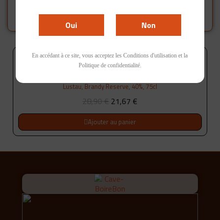
Lustau
Oui
Non
En accédant à ce site, vous acceptez les Conditions d'utilisation et la
-25%
Politique de confidentialité.
Lustau, Brandy Reserve, 40%, 75cl
Lustau, Brandy Reserve, 40%, 75cl
28,90 €
21,67 €
Ajouter au panier