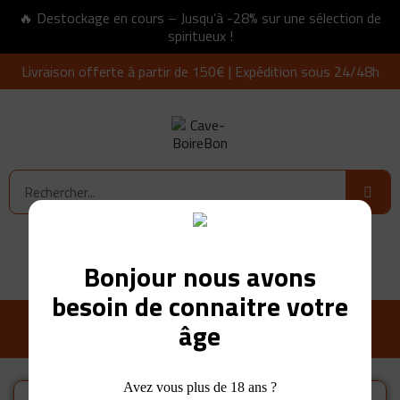
🔥 Destockage en cours – Jusqu’à -28% sur une sélection de
spiritueux !
Livraison offerte à partir de 150€ | Expédition sous 24/48h
Connexion
0,00 €
Bonjour nous avons
besoin de connaitre votre
âge
Avez vous plus de 18 ans ?