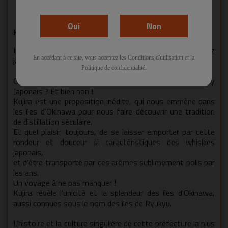
Kujira
Oui
Non
Kujira
La tradition du Whisky Japonais comme vous ne l'avez
En accédant à ce site, vous acceptez les Conditions d'utilisation et la
jamais goûté...
Politique de confidentialité.
On pensait avoir tout découvert en matière de whisky
Japonais ? Et bien non !
Kujira est une proposition inédite, qui nous emmène dans
les îles d’Okinawa pour nous faire découvrir une tradition
de distillation séculaire.
Et quel plaisir, toujours, de se laisser emporter par cette
rondeur et douceur si caractéristiques des whiskies
japonais,
et d’être transporté par ces arômes sublimement polis par
les ans.
Un voyage à ne pas manquer !
Kujira révèle l'unicité et la splendeur des îles d'Okinawa,
aussi connues sous le nom des îles de Ryukyu.
L’histoire et la culture singulière de cette préfecture la plus