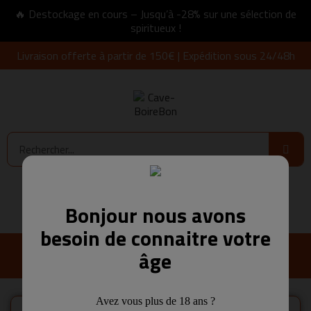
🔥 Destockage en cours – Jusqu’à -28% sur une sélection de
spiritueux !
Livraison offerte à partir de 150€ | Expédition sous 24/48h
Connexion
0,00 €
Bonjour nous avons
besoin de connaitre votre
âge
Avez vous plus de 18 ans ?