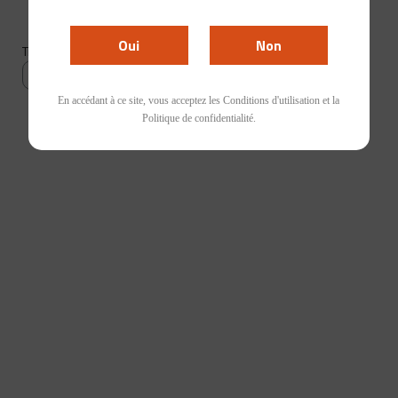
Accueil
Vins Géorgiens
Oui
Non
Trier par :
Filtres
En accédant à ce site, vous acceptez les Conditions d'utilisation et la
Politique de confidentialité.