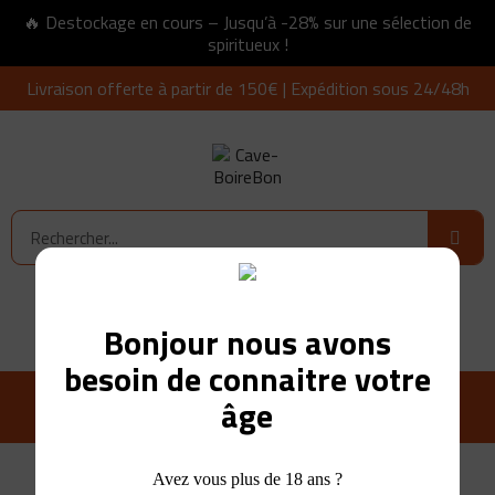
🔥 Destockage en cours – Jusqu’à -28% sur une sélection de
spiritueux !
Livraison offerte à partir de 150€ | Expédition sous 24/48h
Connexion
0,00 €
Bonjour nous avons
besoin de connaitre votre
âge
Avez vous plus de 18 ans ?