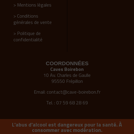
> Mentions légales
> Conditions
générales de vente
> Politique de
confidentialité
COORDONNÉES
Caves Boirebon
10 Av. Charles de Gaulle
95550 Frépillon
Email:
contact@cave-boirebon.fr
Tel. : 07 59 68 28 69
L'abus d'alcool est dangereux pour la santé. À
consommer avec modération.