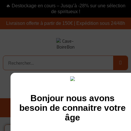
🔥 Destockage en cours – Jusqu’à -28% sur une sélection
de spiritueux !
Livraison offerte à partir de 150€ | Expédition sous 24/48h
Connexion
0,00 €
Bonjour nous avons
besoin de connaitre votre
âge