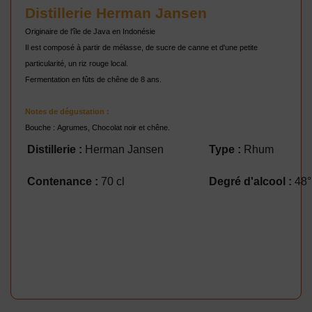
Distillerie Herman Jansen
Originaire de l'île de Java en Indonésie
Il est composé à partir de mélasse, de sucre de canne et d'une petite
particularité, un riz rouge local.
Fermentation en fûts de chêne de 8 ans.
Notes de dégustation :
Bouche : Agrumes, Chocolat noir et chêne.
Distillerie :
Herman Jansen
Type :
Rhum
Contenance :
70 cl
Degré d'alcool :
48°