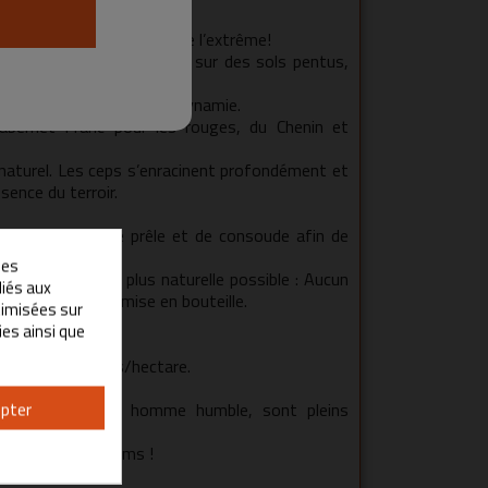
loxéra.
eu comme des vignerons de l’extrême!
té en plantant leurs vignes sur des sols pentus,
e silex.
on les principes de la biodynamie.
bernet Franc pour les rouges, du Chenin et
aturel. Les ceps s’enracinent profondément et
ssence du terroir.
 et des tisanes de prêle et de consoude afin de
les
 vinification la plus naturelle possible : Aucun
liés aux
gravité, jusqu’à la mise en bouteille.
ptimisées sur
ies ainsi que
 de 30 hectolitres/hectare.
eul.
pter
e l’Aveyron, cet homme humble, sont pleins
 fruités, épicés…
ans de ses magnums !