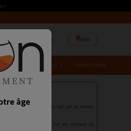
x !
Connexion
0,00 €
M
GIN
SPIRITUEUX
PRODUCTEURS
Rols
otre âge
la découverte de Conques, non par sa célèbre
oyables des Frères Rols.
nt implanté leurs vignes sur les côteaux du
e département de l’Aveyron.