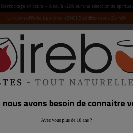
 Destockage en cours – Jusqu’à -28% sur une sélection de spiritueu
Livraison offerte à partir de 150€ | Expédition sous 24/48h
ROUGE
WHISKY & BOURBON
ARMAGNAC
RHU
Joël et Patrick Rols
 nous avons besoin de connaitre v
Nous vous accompagnons dans 
abbatiale romane,
mais par les vignes et vins incr
Avez vous plus de 18 ans ?
Depuis plus de 20 ans, ils o
Dourdou, Rivière qui parcourt l