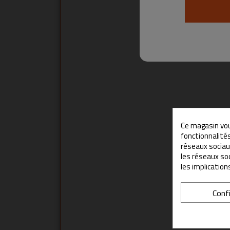
Ce magasin vou
fonctionnalités
réseaux sociaux
les réseaux so
les implication
Conf