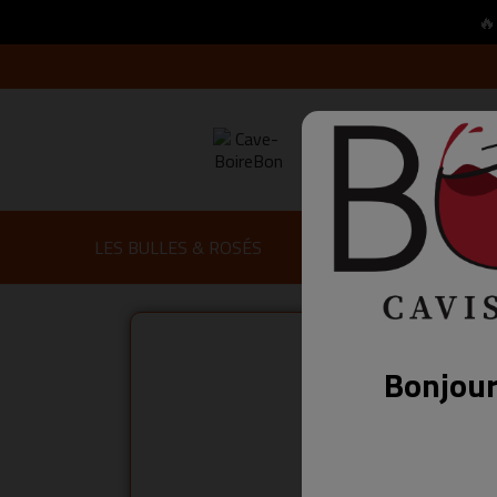
🔥
LES BULLES & ROSÉS
VINS BLANC
VINS 
Bonjour