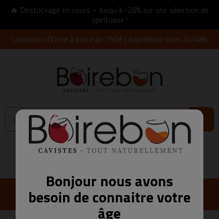
🔥 Destockage en cours – Jusqu’à -28% sur une sélection de
spiritueux !
Livraison offerte à partir de 150€ | Expédition sous 24/48h
Connexion
0,00 €
Bonjour nous avons
besoin de connaitre votre
âge