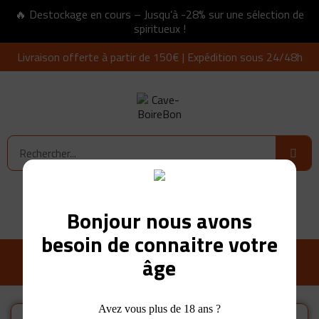
🔥 Destockage en cours – Jusqu’à -28% sur une sélection de
spiritueux !
Livraison offerte à partir de 150€ | Expédition sous 24/48h
Connexion
0,00 €
Bonjour nous avons
besoin de connaitre votre
âge
Avez vous plus de 18 ans ?