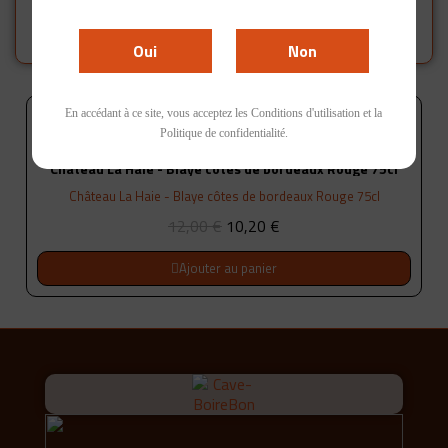
Bernard Defaix
Oui
Non
En accédant à ce site, vous acceptez les Conditions d'utilisation et la
-15%
Politique de confidentialité.
Château La Haie - Blaye côtes de bordeaux Rouge 75cl
Château La Haie - Blaye côtes de bordeaux Rouge 75cl
12,00 €
10,20 €
Ajouter au panier