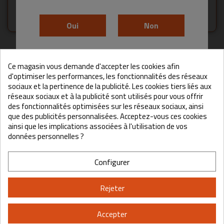
Château La Grave Figeac
Oui
Non
Aucun produit disponible pour le moment
En accédant à ce site, vous acceptez les Conditions d'utilisation et la
Restez à l'écoute ! D'autres produits seront affichés ici au fur
Ce magasin vous demande d'accepter les cookies afin
Politique de confidentialité.
et à mesure qu'ils seront ajoutés.
d'optimiser les performances, les fonctionnalités des réseaux
sociaux et la pertinence de la publicité. Les cookies tiers liés aux
réseaux sociaux et à la publicité sont utilisés pour vous offrir
search
des fonctionnalités optimisées sur les réseaux sociaux, ainsi
que des publicités personnalisées. Acceptez-vous ces cookies
ainsi que les implications associées à l'utilisation de vos
données personnelles ?
Configurer
Rejeter
Accepter