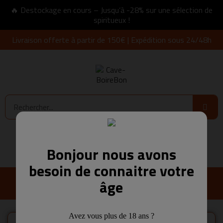
🔥 Destockage en cours – Jusqu’à -28% sur une sélection de
spiritueux !
Livraison offerte à partir de 150€ | Expédition sous 24/48h
Connexion
0,00 €
Bonjour nous avons
besoin de connaitre votre
âge
Avez vous plus de 18 ans ?