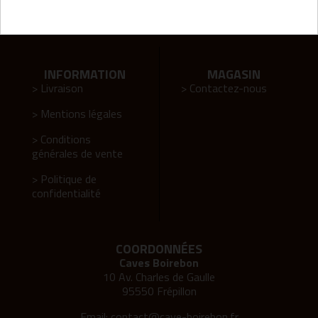
Agence web Tatoun
INFORMATION
MAGASIN
> Livraison
> Contactez-nous
> Mentions légales
> Conditions
générales de vente
> Politique de
confidentialité
COORDONNÉES
Caves Boirebon
10 Av. Charles de Gaulle
95550 Frépillon
Email:
contact@cave-boirebon.fr