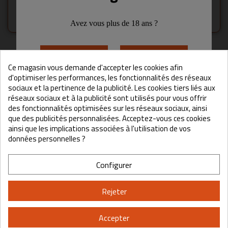
Retha
Avez vous plus de 18 ans ?
Aucun produit disponible pour le moment
Oui
Non
Restez à l'écoute ! D'autres produits seront affichés ici au fur
Ce magasin vous demande d'accepter les cookies afin
et à mesure qu'ils seront ajoutés.
d'optimiser les performances, les fonctionnalités des réseaux
sociaux et la pertinence de la publicité. Les cookies tiers liés aux
En accédant à ce site, vous acceptez les Conditions d'utilisation et la
réseaux sociaux et à la publicité sont utilisés pour vous offrir
search
Politique de confidentialité.
des fonctionnalités optimisées sur les réseaux sociaux, ainsi
que des publicités personnalisées. Acceptez-vous ces cookies
ainsi que les implications associées à l'utilisation de vos
données personnelles ?
Configurer
Rejeter
Accepter