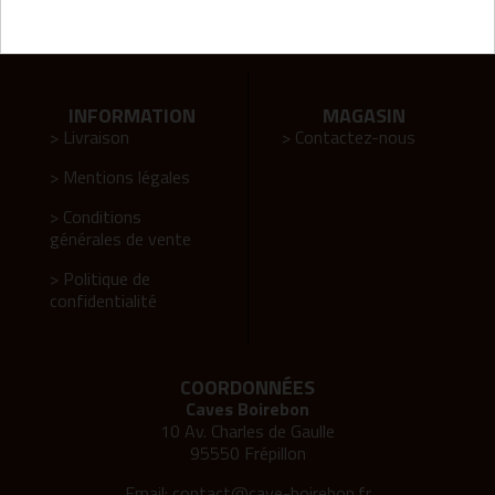
Agence web Tatoun
INFORMATION
MAGASIN
> Livraison
> Contactez-nous
> Mentions légales
> Conditions
générales de vente
> Politique de
confidentialité
COORDONNÉES
Caves Boirebon
10 Av. Charles de Gaulle
95550 Frépillon
Email:
contact@cave-boirebon.fr