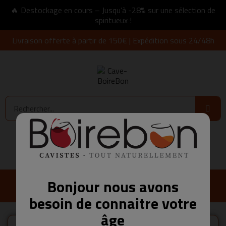
🔥 Destockage en cours – Jusqu’à -28% sur une sélection de
spiritueux !
Livraison offerte à partir de 150€ | Expédition sous 24/48h
Connexion
0,00 €
Bonjour nous avons
besoin de connaitre votre
âge