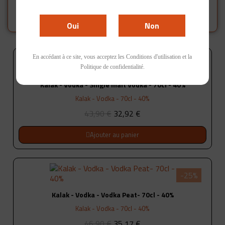
Kalak
Oui
Non
En accédant à ce site, vous acceptez les Conditions d'utilisation et la
-25%
Politique de confidentialité.
Kalak - Vodka - Single malt Vodka - 70cl - 40%
Kalak - Vodka - 70cl - 40%
43,90 €
32,92 €
Ajouter au panier
-25%
Kalak - Vodka - Vodka Peat- 70cl - 40%
Kalak - Vodka - 70cl - 40%
46,90 €
35,17 €