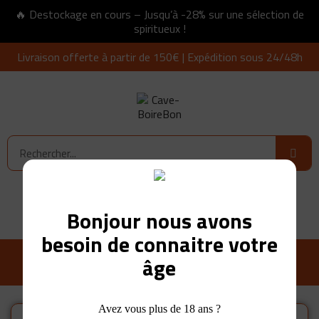
🔥 Destockage en cours – Jusqu’à -28% sur une sélection de
spiritueux !
Livraison offerte à partir de 150€ | Expédition sous 24/48h
Connexion
0,00 €
Bonjour nous avons
besoin de connaitre votre
âge
Avez vous plus de 18 ans ?