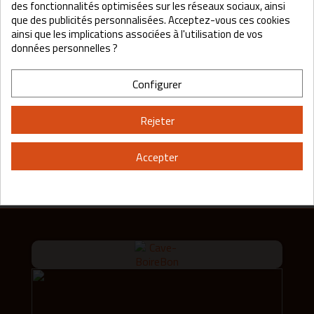
distillerie-bercloux.fr
des fonctionnalités optimisées sur les réseaux sociaux, ainsi
16 rue de la mairie
que des publicités personnalisées. Acceptez-vous ces cookies
17770
ainsi que les implications associées à l'utilisation de vos
Bercloux
données personnelles ?
France
Configurer
Aucun produit disponible pour le moment
Restez à l'écoute ! D'autres produits seront affichés ici au fur
Rejeter
et à mesure qu'ils seront ajoutés.
Accepter
search