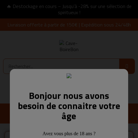
🔥 Destockage en cours – Jusqu’à -28% sur une sélection de
spiritueux !
Livraison offerte à partir de 150€ | Expédition sous 24/48h
Connexion
0,00 €
Bonjour nous avons
besoin de connaitre votre
âge
Avez vous plus de 18 ans ?