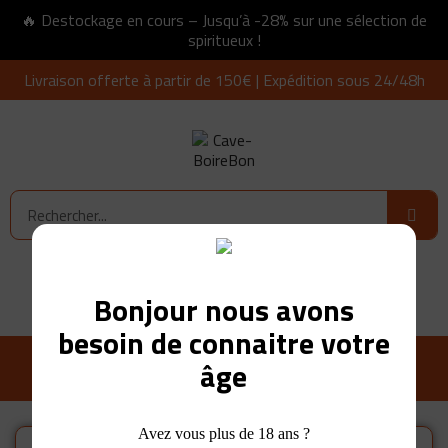
🔥 Destockage en cours – Jusqu’à -28% sur une sélection de
spiritueux !
Livraison offerte à partir de 150€ | Expédition sous 24/48h
Connexion
0,00 €
Bonjour nous avons
besoin de connaitre votre
âge
Avez vous plus de 18 ans ?