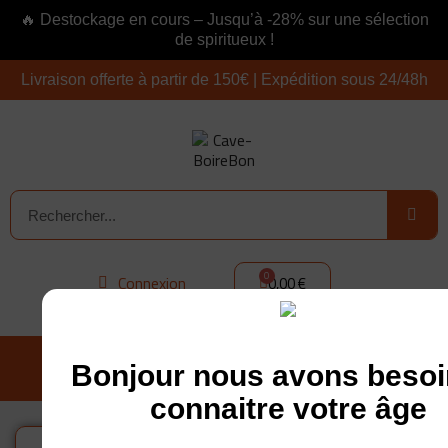
🔥 Destockage en cours – Jusqu’à -28% sur une sélection
de spiritueux !
Livraison offerte à partir de 150€ | Expédition sous 24/48h
Connexion
0,00 €
Bonjour nous avons besoi
connaitre votre âge