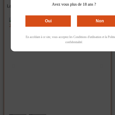
Accueil
Vins Rouge
Avez vous plus de 18 ans ?
La nature des choses, L'R de rien, Rouge, Bordeaux,
2011, 12,5%
Oui
Non
En accédant à ce site, vous acceptez les Conditions d'utilisation et la Polit
confidentialité.