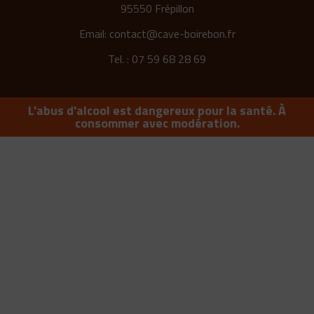
95550 Frépillon
Email:
contact@cave-boirebon.fr
Tel. : 07 59 68 28 69
L'abus d'alcool est dangereux pour la santé. À
consommer avec modération.