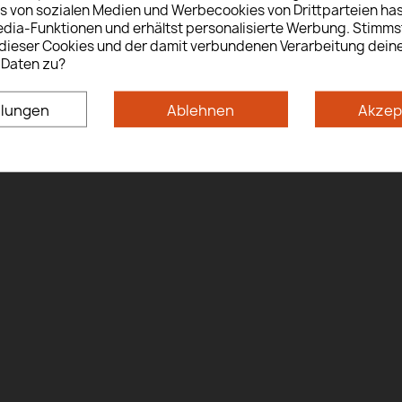
s von sozialen Medien und Werbecookies von Drittparteien has
Yes
No
edia-Funktionen und erhältst personalisierte Werbung. Stimms
ieser Cookies und der damit verbundenen Verarbeitung dein
 Daten zu?
By entering this site you are agreeing to the Terms of Use and Privacy Policy.
llungen
Ablehnen
Akzep