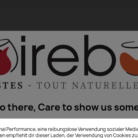
lo there, Care to show us some
Please, enter your year of birth:
imal Performance, eine reibungslose Verwendung sozialer Medi
 empfiehlt dir dieser Laden, der Verwendung von Cookies z