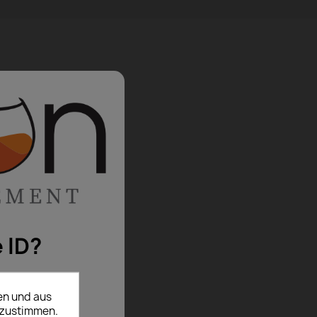
 ID?
en und aus
uzustimmen.