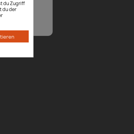
t du Zugriff
t du der
er
tieren