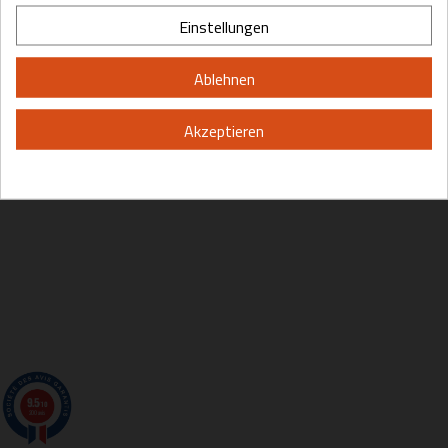
Please, enter your year of birth:
Einstellungen
Yes
No
Ablehnen
Akzeptieren
By entering this site you are agreeing to the Terms of Use and Privacy
Policy.
9.5
/10
200 avis