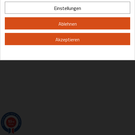
Please, enter your year of birth:
Einstellungen
Yes
No
Ablehnen
Akzeptieren
By entering this site you are agreeing to the Terms of Use and Privacy
Policy.
9.5
/10
200 avis